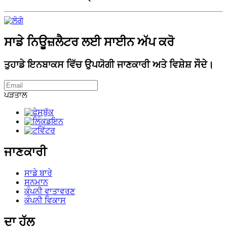
ਸਾਡੇ ਨਿਊਜ਼ਲੈਟਰ ਲਈ ਸਾਈਨ ਅੱਪ ਕਰੋ
ਤੁਹਾਡੇ ਇਨਬਾਕਸ ਵਿੱਚ ਉਪਯੋਗੀ ਜਾਣਕਾਰੀ ਅਤੇ ਵਿਸ਼ੇਸ਼ ਸੌਦੇ।
ਪੜਤਾਲ
ਜਾਣਕਾਰੀ
ਸਾਡੇ ਬਾਰੇ
ਸਨਮਾਨ
ਕੰਪਨੀ ਵਾਤਾਵਰਣ
ਕੰਪਨੀ ਵਿਕਾਸ
ਦਾ ਹੱਲ