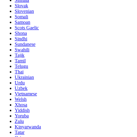
Sinhala
Slovak
Slovenian
Somali
Samoan
Scots Gaelic
Shona
Sindhi
Sundanese
Swahili
Tajik
Tamil
Telugu
Thai
Ukrainian
Urdu
Uzbek
Vietnamese
Welsh
Xhosa
Yiddish
Yoruba
Zulu
Kinyarwanda
Tatar