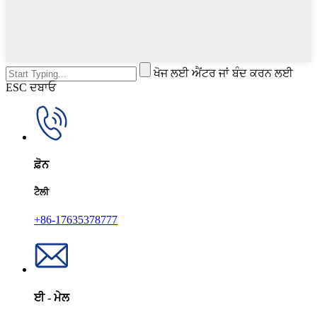
ਖੋਜ ਲਈ ਐਂਟਰ ਜਾਂ ਬੰਦ ਕਰਨ ਲਈ
ESC ਦਬਾਓ
ਫ਼ੋਨ
ਟੈਲੀ
+86-17635378777
ਈ - ਮੇਲ