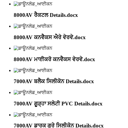
8000AV ਰੈਕਟਲ Details.docx
8000AV ਕਨਵੈਕਸ ਐਰੇ ਵੇਰਵੇ.docx
8000AV ਮਾਈਕਰੋ ਕਨਵੈਕਸ ਵੇਰਵੇ.docx
7000AV ਬਲੈਕ ਸਿਲੀਕੋਨ Details.docx
7000AV ਗੂੜ੍ਹਾ ਸਲੇਟੀ PVC Details.docx
7000AV ਡਾਰਕ ਗ੍ਰੇ ਸਿਲੀਕੋਨ Details.docx